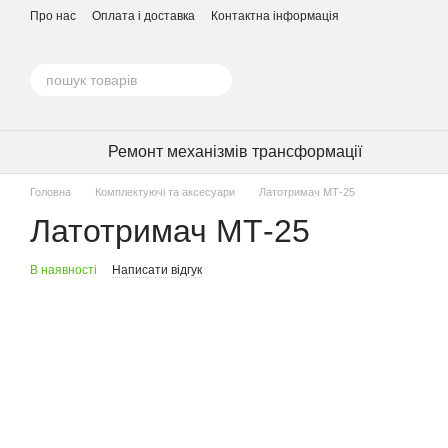
Перейти до основного контенту
Про нас
Оплата і доставка
Контактна інформація
Ремонт механізмів трансформації
Головна
Комплектуючі та аксесуари
Латотримач МТ-25
Латотримач МТ-25
В наявності
Написати відгук