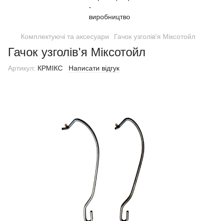
Комплектуючі та аксесуари
Гачок узголів'я Міксотойл
Гачок узголів'я Міксотойл
Артикул:
КРМІКС
Написати відгук